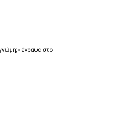
γνώμη;» έγραψε στο