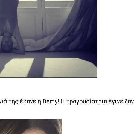
ά της έκανε η Demy! Η τραγουδίστρια έγινε ξαν