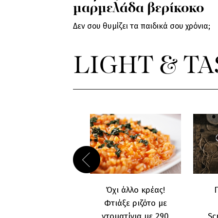
μαρμελάδα βερίκοκο
Δεν σου θυμίζει τα παιδικά σου χρόνια;
LIGHT & TA
Χορταστικό
Όχι άλλο κρέας!
caprese σάντουιτς
Φτιάξε ριζότο με
με αβοκάντο και
ντοματίνια με 290
Sc