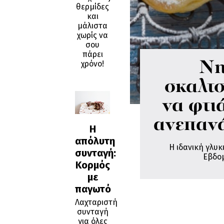
θερμίδες
και
μάλιστα
χωρίς να
σου
πάρει
Νη
χρόνο!
σκαλτ
να φτιά
ανεπαν
H
απόλυτη
H ιδανική γλυκ
συνταγή:
Εβδομ
Koρμός
με
παγωτό
Λαχταριστή
συνταγή
για όλες