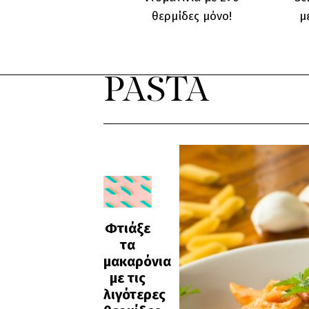
μοτσαρέλα
θερμίδες μόνο!
μ
PASTA
Φτιάξε
τα
μακαρόνια
με τις
λιγότερες