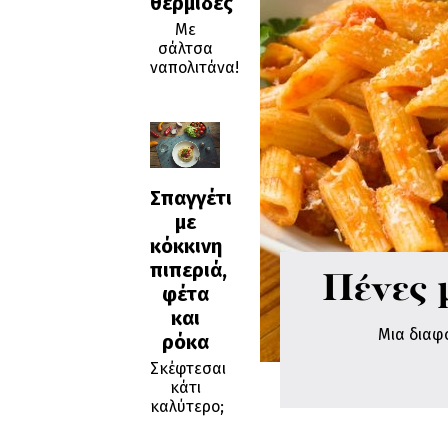
θερμίδες
Με
σάλτσα
ναπολιτάνα!
Σπαγγέτι
με
κόκκινη
πιπεριά,
Πένες 
φέτα
και
Μια διαφ
ρόκα
Σκέφτεσαι
κάτι
καλύτερο;