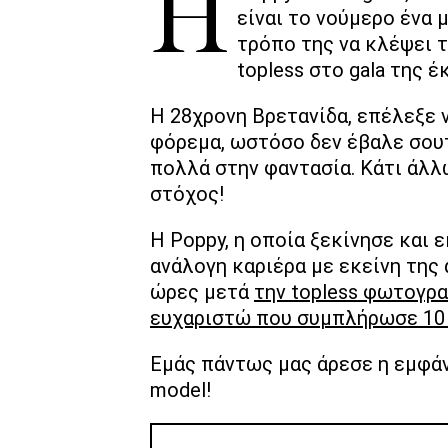
H Poppy Delevingne ζει στην… σκιά της αδερφής της, Cara, η οποία
είναι το νούμερο ένα
τρόπο της να κλέψει 
topless στο gala της 
H 28χρονη Βρετανίδα, επέλεξε 
φόρεμα, ωστόσο δεν έβαλε σουτ
πολλά στην φαντασία. Κάτι άλλ
στόχος!
Η Poppy, η οποία ξεκίνησε και 
ανάλογη καριέρα με εκείνη της 
ώρες μετά
την topless φωτογρα
ευχαριστώ που συμπλήρωσε 10 
Εμάς πάντως μας άρεσε η εμφάνι
model!