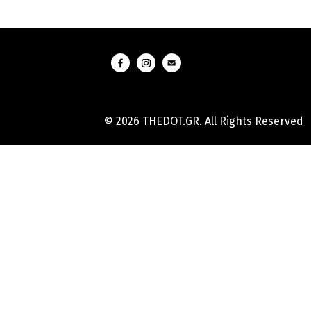
© 2026 THEDOT.GR. All Rights Reserved
Hard
Reset
Mobile
Online
Yojana
Aadhaar
Card
|
Aadhaar
Card
Update
Banks
Guide
-
All
Informations