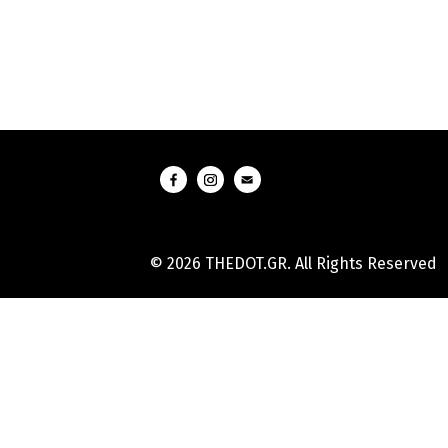
© 2026 THEDOT.GR. All Rights Reserved
Hard
Reset
Mobile
Online
Yojana
Aadhaar
Card
|
Aadhaar
Card