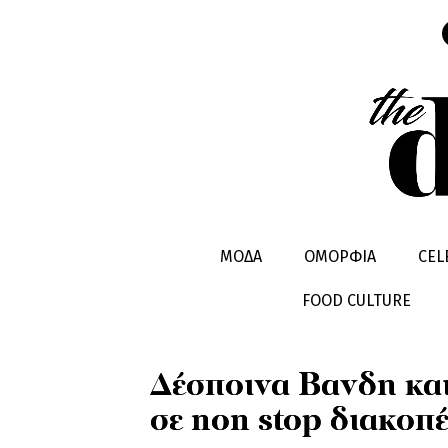
CELEBRITIES
HOT STORIES
ΜΟΔΑ
ΟΜΟΡΦΙΑ
CEL
FOOD CULTURE
Δέσποινα Βανδη κα
σε non stop διακοπέ