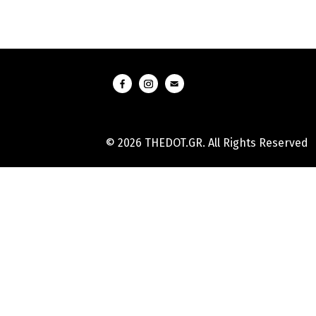
© 2026 THEDOT.GR. All Rights Reserved
Hard
Reset
Mobile
Online
Yojana
Aadhaar
Card
|
Aadhaar
Card
Update
Banks
Guide
-