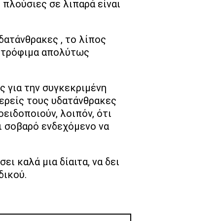
ς πλούσιες σε λιπαρά είναι
δατάνθρακες , το λίπος
α τρόφιμα απολύτως
ς για την συγκεκριμένη
τερείς τους υδατάνθρακες
οειδοποιούν, λοιπόν, ότι
ει σοβαρό ενδεχόμενο να
σει καλά μια δίαιτα, να δει
δικού.