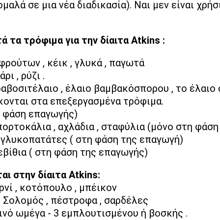
ομαλά σε μια νέα διαδικασία). Ναι μεν είναι χρήσ
 τα τρόφιμα για την δίαιτα Atkins :
φρούτων , κέικ , γλυκά , παγωτά
ρι , ρύζι .
ραβοσιτέλαιο , έλαιο βαμβακόσπορου , το έλαιο 
κονται στα επεξεργασμένα τρόφιμα.
 φάση επαγωγής)
πορτοκάλια , αχλάδια , σταφύλια (μόνο στη φάσ
 γλυκοπατάτες ( στη φάση της επαγωγή)
ρεβίθια ( στη φάση της επαγωγής)
ι στην δίαιτα Αtkins:
αρνί , κοτόπουλο , μπέικον
:
Σολομός , πέστροφα , σαρδέλες
εινό ωμέγα - 3 εμπλουτισμένου ή βοσκής .