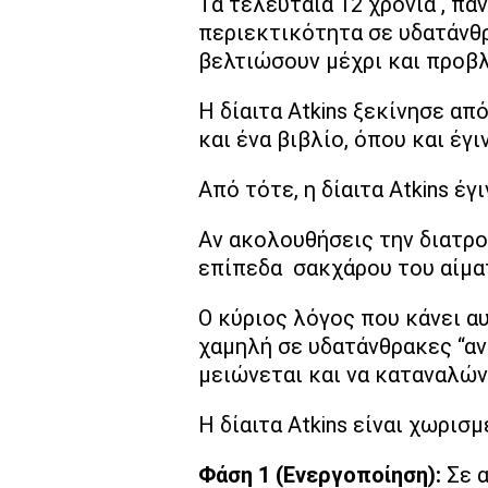
Τα τελευταία 12 χρόνια , πά
περιεκτικότητα σε υδατάνθρ
βελτιώσουν μέχρι και προβλ
Η δίαιτα Atkins ξεκίνησε απ
και ένα βιβλίο, όπου και έγιν
Από τότε, η δίαιτα Atkins έ
Αν ακολουθήσεις την διατρο
επίπεδα σακχάρου του αίματ
Ο κύριος λόγος που κάνει αυ
χαμηλή σε υδατάνθρακες “αν
μειώνεται και να καταναλών
Η δίαιτα Atkins είναι χωρισ
Φάση 1 (Ενεργοποίηση):
Σε α