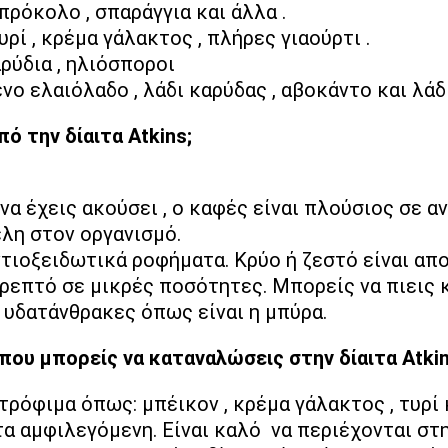
μπρόκολο , σπαράγγια και άλλα .
υρί , κρέμα γάλακτος , πλήρες γιαούρτι .
ρύδια , ηλιόσποροι
ο ελαιόλαδο , λάδι καρύδας , αβοκάντο και λάδ
ό την δίαιτα Atkins;
να έχεις ακούσει , ο καφές είναι πλούσιος σε α
λη στον οργανισμό.
τιοξειδωτικά ροφήματα. Κρύο ή ζεστό είναι απ
τρεπτό σε μικρές ποσότητες. Μπορείς να πιεις 
υδατάνθρακες όπως είναι η μπύρα.
ου μπορείς να καταναλώσεις στην δίαιτα Atkin
τρόφιμα όπως: μπέικον , κρέμα γάλακτος , τυρί 
ιτα αμφιλεγόμενη. Είναι καλό να περιέχονται στ