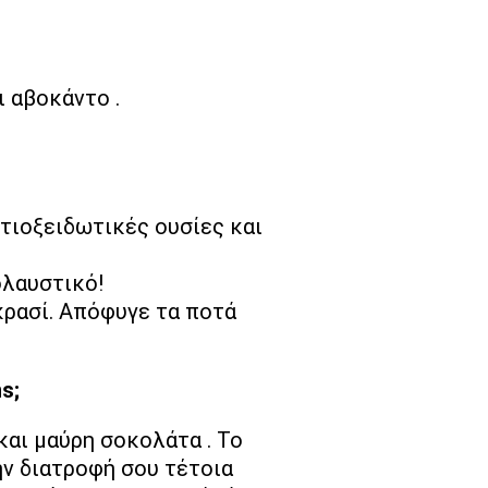
ι αβοκάντο .
ντιοξειδωτικές ουσίες και
ολαυστικό!
κρασί. Απόφυγε τα ποτά
s;
και μαύρη σοκολάτα . Το
ην διατροφή σου τέτοια