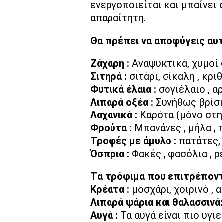
ενεργοποιείται και μπαίνει 
απαραίτητη.
Θα πρέπει να αποφύγεις αυτά
Ζάχαρη :
Αναψυκτικά, χυμοί 
Σιτηρά :
σιτάρι, σίκαλη , κριθά
Φυτικά έλαια :
σογιέλαιο , α
Λιπαρά οξέα :
Συνήθως βρίσ
Λαχανικά :
Καρότα (μόνο στη
Φρούτα :
Μπανάνες , μήλα , 
Τροφές με άμυλο :
πατάτες,
Όσπρια :
Φακές , φασόλια , 
Tα τρόφιμα που επιτρέποντα
Κρέατα :
μοσχάρι, χοιρινό , 
Λιπαρά ψάρια και θαλασσινά
Αυγά :
Τα αυγά είναι πιο υγι