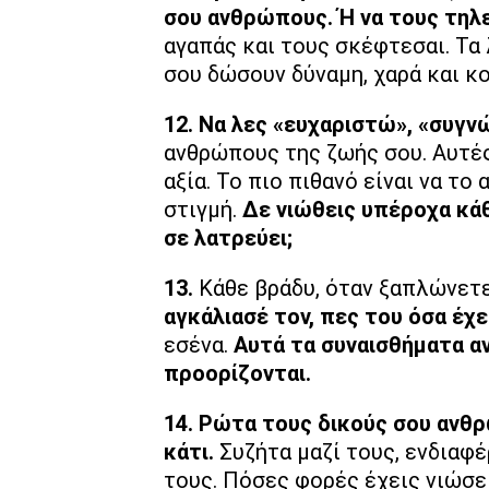
σου ανθρώπους. Ή να τους τηλ
αγαπάς και τους σκέφτεσαι. Τα 
σου δώσουν δύναμη, χαρά και κο
12. Να λες «ευχαριστώ», «συγν
ανθρώπους της ζωής σου. Αυτές
αξία. Το πιο πιθανό είναι να το
στιγμή.
Δε νιώθεις υπέροχα κάθ
σε λατρεύει;
13.
Κάθε βράδυ, όταν ξαπλώνετε
αγκάλιασέ τον, πες του όσα έχε
εσένα.
Αυτά τα συναισθήματα αν
προορίζονται.
14. Ρώτα τους δικούς σου ανθρώ
κάτι.
Συζήτα μαζί τους, ενδιαφέ
τους. Πόσες φορές έχεις νιώσει