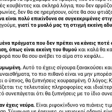
ς κουβέντες και σκληρά λόγια, που δεν αρμόζο
φωνίες, δεν θα σε ηρεμήσουν, ούτε θα σου φτιάξ
 να είναι πολύ επικίνδυνα σε συγκεκριμένες στ
δηγούμε,
γιατί το μυαλό μας τη στιγμή εκείνη αδ
σμένα πράγματα που δεν πρέπει να κάνεις ποτέ 
ση, όπως είναι εκείνη του θυμού
και καλά θα κα
ορά που θα σου ανέβει το αίμα στο κεφάλι...
θυμωμένη.
Αυτό το έχεις σίγουρα ξανακούσει και
ναισθήματα, το πιο πιθανό είναι να μην μπορέσ
ι ο ύπνος, θα ξυπνήσεις κουρασμένη. Ο λόγος; 
άζεται τις τελευταίες πληροφορίες και ιδιαίτε
ό συνεπάγεται ότι θα ξυπνήσεις με το ίδιο συν
αν έχεις νεύρα.
Είναι ριψοκίνδυνο να πιάνεις τι
η. Σύμφωνα με έρευνες, οι νευρικοί οδηγοί είν