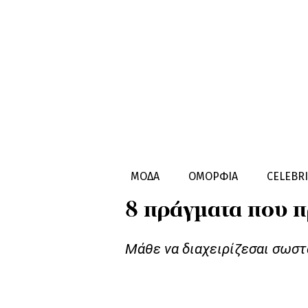
HEALTHY LIVING
INSPIRATION
ΜΟΔΑ
ΟΜΟΡΦΙΑ
CELEBRI
8 πράγματα που πρ
Μάθε να διαχειρίζεσαι σωστά