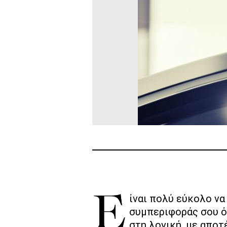
Είναι πολύ εύκολο να χάσεις την ψυχραιμία σου και να ξεχάσεις τους καλούς τρόπους
συμπεριφοράς σου ό
στη λογική, με αποτ