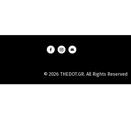
© 2026 THEDOT.GR. All Rights Reserved
Hard
Reset
Mobile
Online
Yojana
Aadhaar
Card
|
Aadhaar
Card