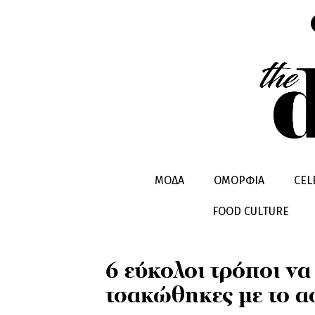
HEALTHY LIVING
INSPIRATION
ΜΟΔΑ
ΟΜΟΡΦΙΑ
CEL
FOOD CULTURE
6 εύκολοι τρόποι να
τσακώθηκες με το α