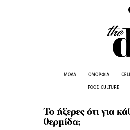
HEALTHY LIVING
WELLNESS
ΜΟΔΑ
ΟΜΟΡΦΙΑ
CEL
FOOD CULTURE
Το ήξερες ότι για κά
θερμίδα;