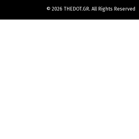
© 2026 THEDOT.GR. All Rights Reserved
Hard
Reset
Mobile
Online
Yojana
Aadhaar
Card
|
Aadhaar
Card
Update
Banks
Guide
-
All
Informations
of
Indian
Bank
Customer
Care
Number
-
Bank,