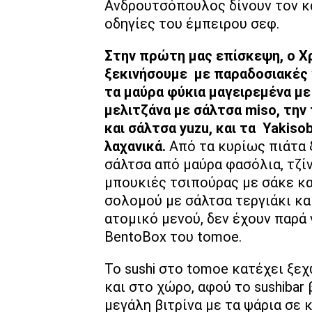
Ανδρουτσόπουλος δίνουν τον κ
οδηγίες του έμπειρου σεφ.
Στην πρώτη μας επίσκεψη, ο Χ
ξεκινήσουμε με παραδοσιακές γ
τα μαύρα φύκια μαγειρεμένα με
μελιτζάνα με σάλτσα miso, την
και σάλτσα yuzu, και τα Yakiso
λαχανικά.
Από τα κυρίως πιάτα 
σάλτσα από μαύρα φασόλια, τζίν
μπουκιές τσιπούρας με σάκε κα
σολομού με σάλτσα τεργιάκι κα
ατομικό μενού, δεν έχουν παρά
BentoBox του tomoe.
Το sushi στο tomoe κατέχει ξε
και στο χώρο, αφού το sushiba
μεγάλη βιτρίνα με τα ψάρια σε κο