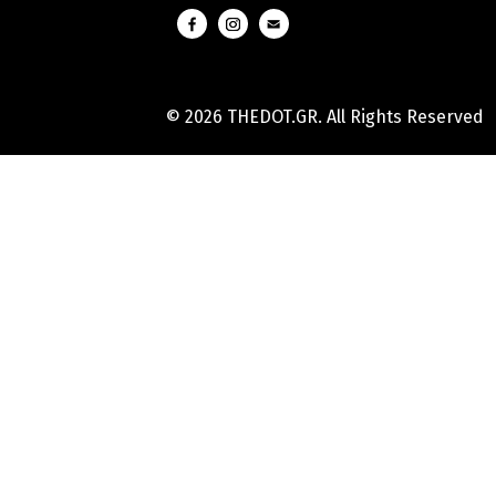
© 2026 THEDOT.GR. All Rights Reserved
Hard
Reset
Mobile
Online
Yojana
Aadhaar
Card
|
Aadhaar
Card
Update
Banks
Guide
-
All
Informations
of
Indian
Bank
Customer