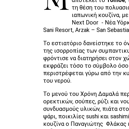
Μία από τις πιο πρόσφατες αφίξεις στα Βόρεια Προάστια
τη θέση του πολυασια
ιαπωνική κουζίνα, μ
Next Door - Νέα Υόρκ
Sani Resort, Arzak – San Sebastia
Το εστιατόριο δανείστηκε το 
της ισορροπίας των συμπαντικώ
φρόντισε να διατηρήσει στον χ
εκφράζει τόσο το σύμβολο όσο
περιστρέφεται γύρω από την κυ
του νερού.
Το μενού του Χρόνη Δαμαλά περ
ορεκτικών, σούπες, ρύζι και νο
συνδυασμούς υλικών, πιάτα στο 
ψάρι, ποικιλίες sushi και sashim
κουζίνα ο Παναγιώτης Φλάκας κ