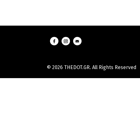
© 2026 THEDOT.GR. All Rights Reserved
Hard
Reset
Mobile
Online
Yojana
Aadhaar
Card
|
Aadhaar
Card
Update
Banks
Guide