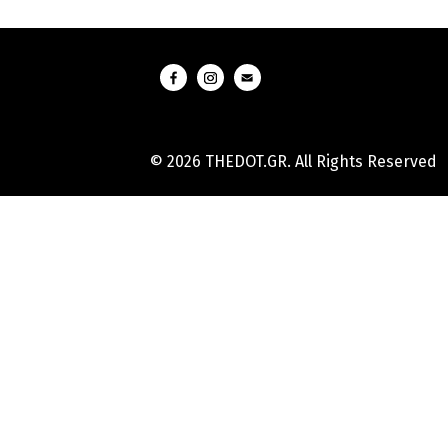
© 2026 THEDOT.GR. All Rights Reserved
Hard
Reset
Mobile
Online
Yojana
Aadhaar
Card
|
Aadhaar
Card
Update
Banks
Guide
-
All
Informations