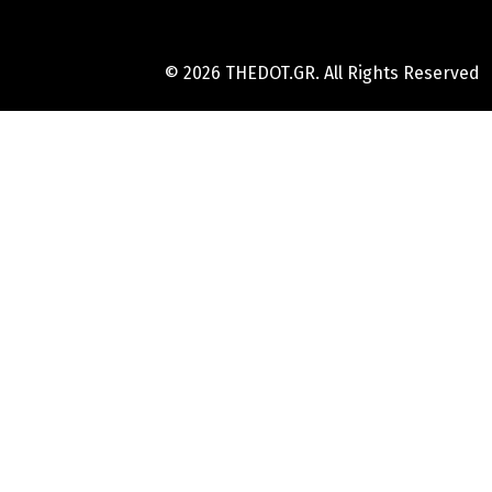
© 2026 THEDOT.GR. All Rights Reserved
Hard
Reset
Mobile
Online
Yojana
Aadhaar
Card
|
Aadhaar
Card
Update
Banks
Guide
-
All
Informations
of
Indian
Bank
Customer
Care
Number