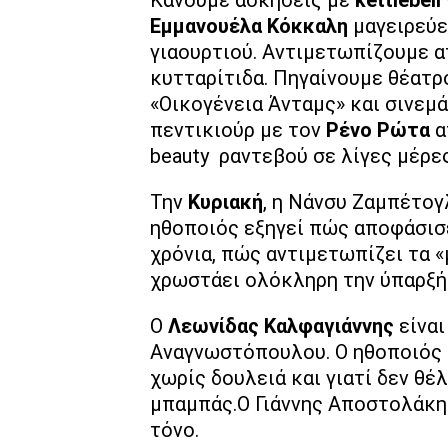
Κάνουμε ασκήσεις με
kettlebell
Εμμανουέλα Κόκκαλη
μαγειρεύε
γιαουρτιού. Αντιμετωπίζουμε 
κυτταρίτιδα. Πηγαίνουμε θέατρ
«Οικογένεια Άνταμς» και σινεμά
πεντικιούρ με τον
Ρένο Ρώτα
α
beauty ραντεβού σε λίγες μέρες
Την
Κυριακή
, η Νάνσυ Ζαμπέτογ
ηθοποιός εξηγεί πώς αποφάσισε
χρόνια, πώς αντιμετωπίζει τα «
χρωστάει ολόκληρη την ύπαρξή
Ο
Λεωνίδας Καλφαγιάννης
είναι
Αναγνωστόπουλου. Ο ηθοποιός ε
χωρίς δουλειά και γιατί δεν θέλ
μπαμπάς.Ο Γιάννης Αποστολάκης
τόνο.