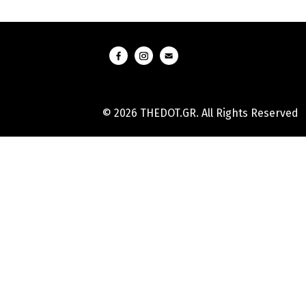
© 2026 THEDOT.GR. All Rights Reserved
Hard
Reset
Mobile
Online
Yojana
Aadhaar
Card
|
Aadhaar
Card
Update
Banks
Guide
-
All
Informations