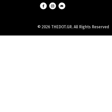
© 2026 THEDOT.GR. All Rights Reserved
Hard
Reset
Mobile
Online
Yojana
Aadhaar
Card
|
Aadhaar
Card
Update
Banks
Guide
-
All
Informations
of
Indian
Bank
Customer