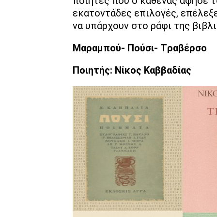
ποιητές που ο καθένας άφησε τ
εκατοντάδες επιλογές, επέλεξ
να υπάρχουν στο ράφι της βιβλ
Μαραμπού- Πούσι- Tραβέρσο
Ποιητής: Νίκος Καββαδίας