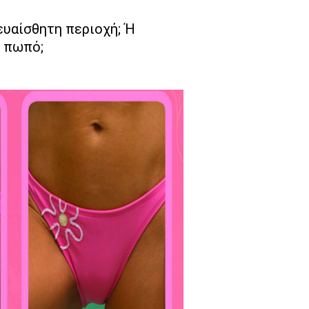
 ευαίσθητη περιοχή; Ή
ν πωπό;