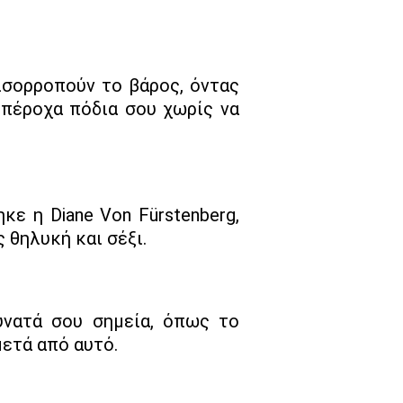
ισορροπούν το βάρος, όντας
 υπέροχα πόδια σου χωρίς να
ε η Diane Von Fürstenberg,
ς θηλυκή και σέξι.
υνατά σου σημεία, όπως το
μετά από αυτό.