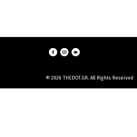
© 2026 THEDOT.GR. All Rights Reserved
Hard
Reset
Mobile
Online
Yojana
Aadhaar
Card
|
Aadhaar
Card