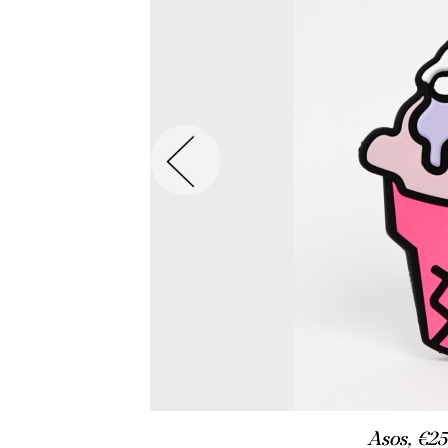
Asos, €2