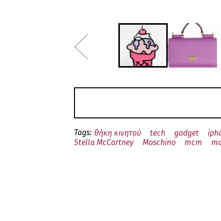
Tags:
θήκη κινητού
tech
gadget
iph
Stella McCartney
Moschino
mcm
ma