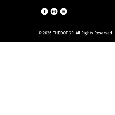
© 2026 THEDOT.GR. All Rights Reserved
Hard
Reset
Mobile
Online
Yojana
Aadhaar
Card
|
Aadhaar
Card
Update
Banks
Guide
-
All
Informations
of
Indian