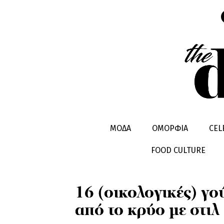
ΜΟΔΑ
SHOPPING
ΜΟΔΑ
TREN
ΜΟΔΑ
ΟΜΟΡΦΙΑ
CEL
FOOD CULTURE
16 (οικολογικές) γο
από το κρύο με στιλ