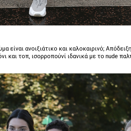
α είναι ανοιξιάτικο και καλοκαιρινό; Απόδειξη το
ι και τοπ, ισορροπoύνί ιδανικά με το nude παλτό