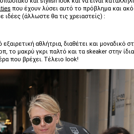
υπωσιακό και stylish look και να είναι κατάλληλ
ities
που έχουν λύσει αυτό το πρόβλημα και ακό
ε ιδέες (άλλωστε θα τις χρειαστείς) :
ό εξαιρετική αθλήτρια, διαθέτει και μοναδικό σ
οπ, το μακρύ γκρι παλτό και τα skeaker στην ίδ
έρα που βρέχει. Tέλειο look!