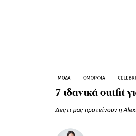
ΜΟΔΑ
STYLE GUIDES
WHAT TO
ΜΟΔΑ
ΟΜΟΡΦΙΑ
CELEBRI
7 ιδανικά outfit γ
Δεςτι μας προτείνουν η Alex