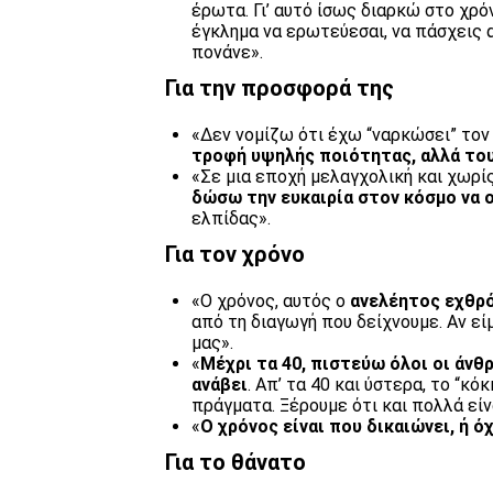
έρωτα. Γι’ αυτό ίσως διαρκώ στο χρόν
έγκλημα να ερωτεύεσαι, να πάσχεις α
πονάνε».
Για την προσφορά της
«Δεν νομίζω ότι έχω “ναρκώσει” τον
τροφή υψηλής ποιότητας, αλλά του
«Σε μια εποχή μελαγχολική και χωρί
δώσω την ευκαιρία στον κόσμο να 
ελπίδας».
Για τον χρόνο
«Ο χρόνος, αυτός ο
ανελέητος εχθρό
από τη διαγωγή που δείχνουμε. Αν εί
μας».
«
Μέχρι τα 40, πιστεύω όλοι οι άνθ
ανάβει
. Απ’ τα 40 και ύστερα, το “κό
πράγματα. Ξέρουμε ότι και πολλά είν
«
Ο χρόνος είναι που δικαιώνει, ή όχ
Για το θάνατο