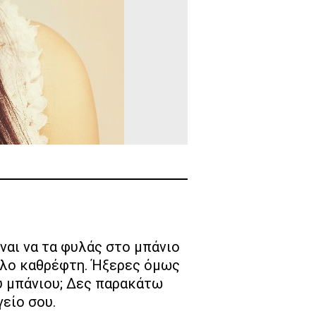
γάλο καθρέφτη. Ήξερες όμως
υ μπάνιου; Δες παρακάτω
γείο σου.