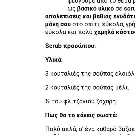
φεύγουμε από το θέμα μ
ως
βασικό υλικό
σε
scr
απολεπίσεις και βαθιάς ενυδά
μόνη σου
στο σπίτι, εύκολα, γρ
εύκολα και πολύ
χαμηλό κόστο
Scrub προσώπου:
Υλικά:
3 κουταλιές της σούπας ελαιόλ
2 κουταλιές της σούπας μέλι.
½ του φλιτζανιού ζαχαρη.
Πως θα το κάνεις σωστά:
Πολύ απλά, σ’ ένα καθαρό βαζάκ