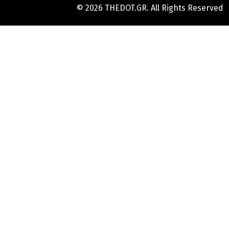
© 2026 THEDOT.GR. All Rights Reserved
Hard
Reset
Mobile
Online
Yojana
Aadhaar
Card
|
Aadhaar
Card
Update
Banks
Guide
-
All
Informations
of
Indian
Bank
Customer
Care
Number
-
Bank,
Brand