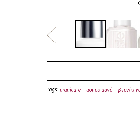
Tags:
manicure
άσπρο μανό
βερνίκι ν