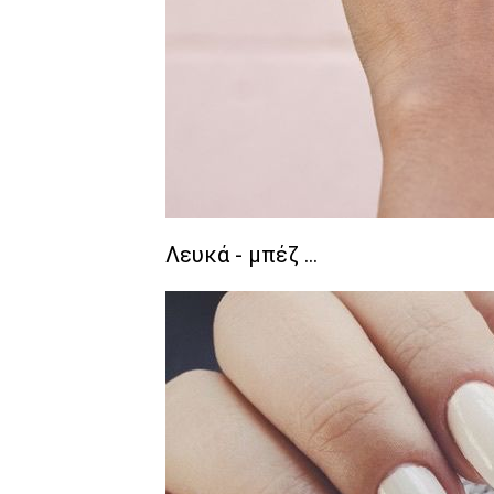
Λευκά - μπέζ …