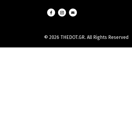
© 2026 THEDOT.GR. All Rights Reserved
Hard
Reset
Mobile
Online
Yojana
Aadhaar
Card
|
Aadhaar
Card
Update
Banks
Guide
-
All
Informations
of
Indian