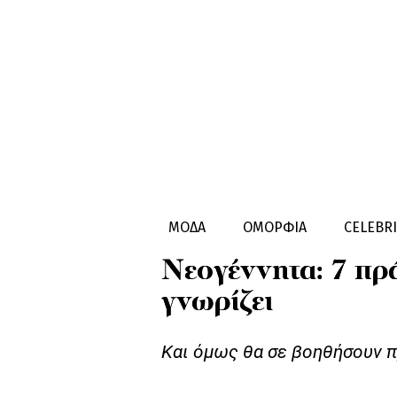
ΠΑΙΔΙ & ΜΑΜA
ΜΩΡΟ
ΜΟΔΑ
ΟΜΟΡΦΙΑ
CELEBRI
Νεογέννητα: 7 πρ
γνωρίζει
Και όμως θα σε βοηθήσουν π