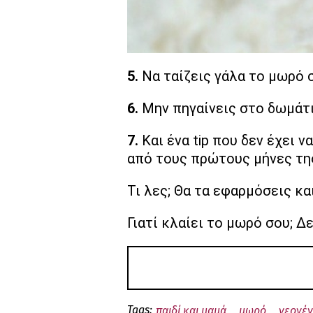
5.
Να ταίζεις γάλα το μωρό σ
6.
Μην πηγαίνεις στο δωμάτι
7.
Και ένα tip που δεν έχει 
από τους πρώτους μήνες της 
Τι λες; Θα τα εφαρμόσεις και
Γιατί κλαίει το μωρό σου; Δ
Tags:
παιδί και μαμά
μωρό
νεογέ