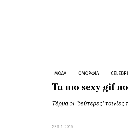
ΣΕΞ & ΣΧΕΣΕΙΣ
ΜΟΔΑ
ΟΜΟΡΦΙΑ
CELEBRI
Τα πιο sexy gif 
Τέρμα οι 'δεύτερες' ταινίες 
ΣΕΠ 1, 2015