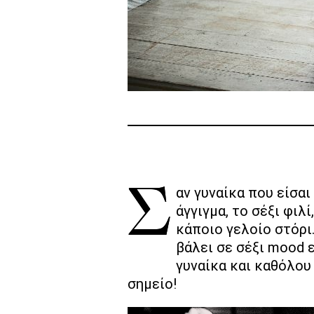
Σαν γυναίκα που είσαι δυσκολεύεσαι να βρεις κάποια καλή ταινία πορνό. Εσύ θέλεις να δεις και το
άγγιγμα, το σέξι φιλ
κάποιο γελοίο στόρι
βάλει σε σέξι mood εί
γυναίκα και καθόλου 
σημείο!