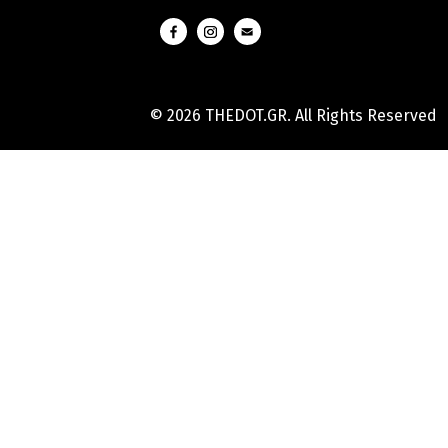
© 2026 THEDOT.GR. All Rights Reserved
Hard
Reset
Mobile
Online
Yojana
Aadhaar
Card
|
Aadhaar
Card
Update
Banks
Guide
-
All
Informations
of
Indian
Bank
Customer