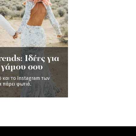
nds: Ιδέες για
υ γάμου σου
ό και το Instagram των
 πάρει φωτιά.