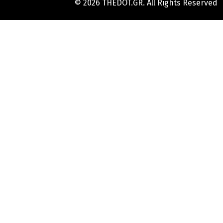
© 2026 THEDOT.GR. All Rights Reserved
Hard
Reset
Mobile
Online
Yojana
Aadhaar
Card
|
Aadhaar
Card
Update
Banks
Guide
-
All
Informations
of
Indian
Bank
Customer
Care
Number
-
Bank,
Brand