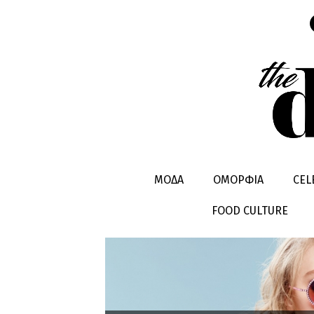
SMOKY EYE
ΜΟΔΑ
ΟΜΟΡΦΙΑ
CEL
FOOD CULTURE