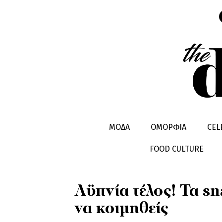
HEALTHY LIVING
ΥΓΕΙΑ
ΜΟΔΑ
ΟΜΟΡΦΙΑ
CEL
FOOD CULTURE
Αϋπνία τέλος! Τα s
να κοιμηθείς