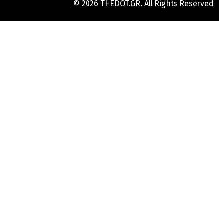
© 2026 THEDOT.GR. All Rights Reserved
Hard
Reset
Mobile
Online
Yojana
Aadhaar
Card
|
Aadhaar
Card
Update
Banks
Guide
-
All
Informations
of
Indian
Bank
Customer
Care
Number
-
Bank,
Brand