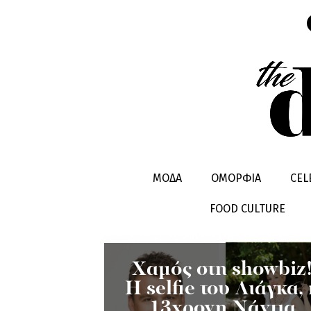
ΓΙΩΡΓΟΣ Λ
ΜΟΔΑ
ΟΜΟΡΦΙΑ
CEL
FOOD CULTURE
Χαμός στη showbiz
Η selfie του Λιάγκα, 
13χρονη Νάντια