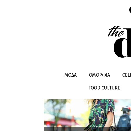
KARLIE KL
ΜΟΔΑ
ΟΜΟΡΦΙΑ
CEL
FOOD CULTURE