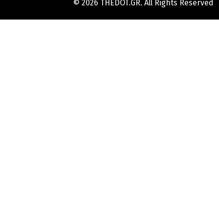
© 2026 THEDOT.GR. All Rights Reserved
Hard
Reset
Mobile
Online
Yojana
Aadhaar
Card
|
Aadhaar
Card
Update
Banks
Guide
-
All
Informations
of
Indian
Bank
Customer
Care
Number
-
Bank,
Brand