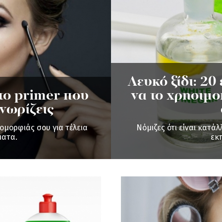
Λευκό ξίδι: 20
το primer που
να το χρησιμο
νωρίζεις
ομορφιάς σου για τέλεια
Νόμιζες ότι είναι κατάλ
ματα.
εκ