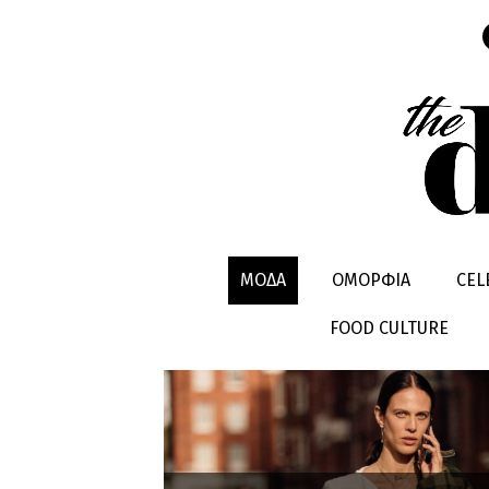
MUST HAV
ΜΟΔΑ
ΟΜΟΡΦΙΑ
CEL
FOOD CULTURE