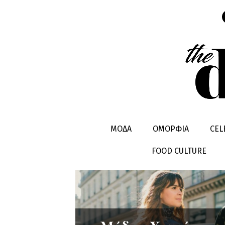
HOW TO W
ΜΟΔΑ
ΟΜΟΡΦΙΑ
CEL
FOOD CULTURE