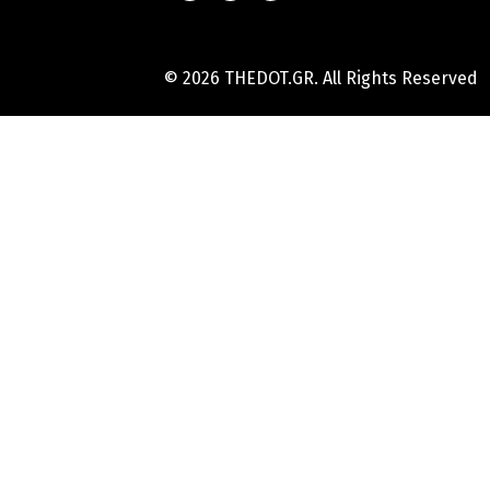
© 2026 THEDOT.GR. All Rights Reserved
Hard
Reset
Mobile
Online
Yojana
Aadhaar
Card
|
Aadhaar
Card
Update
Banks
Guide
-
All
Informations
of
Indian
Bank
Customer
Care
Number