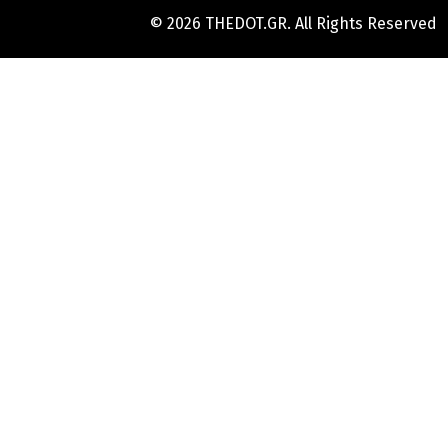
© 2026 THEDOT.GR. All Rights Reserved
Hard
Reset
Mobile
Online
Yojana
Aadhaar
Card
|
Aadhaar
Card
Update
Banks
Guide
-
All
Informations
of
Indian
Bank
Customer
Care
Number
-
Bank,
Brand