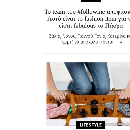
To team του #followme αποφάσι
Αυτό είναι το fashion item για 
είσαι fabulous το Πάσχα
Βάλια, Νάνσυ, Γιαννού, Τόνια, Κατερίνα κ
Τζωρτζίνα αποκαλύπτονται…
LIFESTYLE