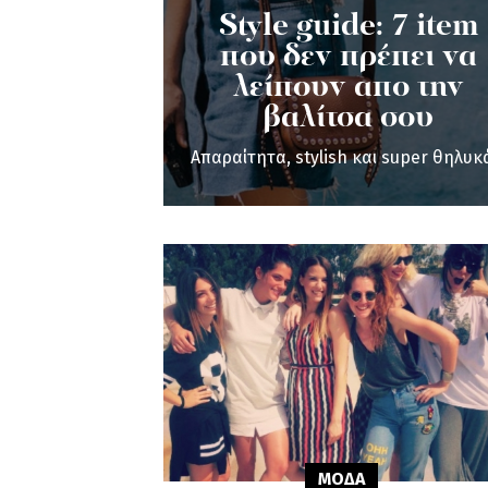
Style guide: 7 item
που δεν πρέπει να
λείπουν απο την
βαλίτσα σου
Aπαραίτητα, stylish και super θηλυκά
ΜΟΔΑ