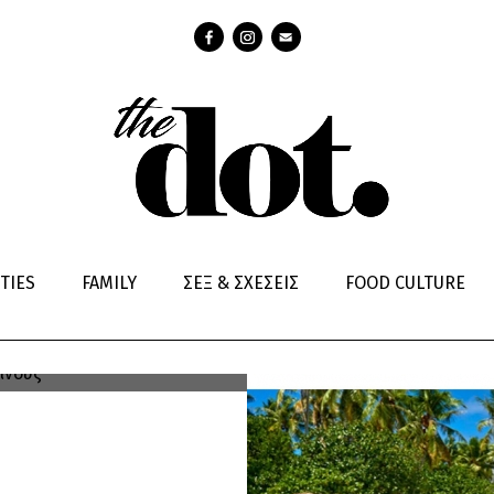
ω μιλήσει με
IK
νους
TIES
FAMILY
ΣΕΞ & ΣΧΕΣΕΙΣ
FOOD CULTURE
tion έχει αρχίσει να μας
α πολύ!