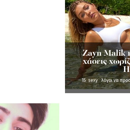
Zayn Malik κ
χάσεις χωρίζ
H
15 sexy λόγοι να προ