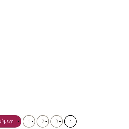
ούμενη
1
2
3
4