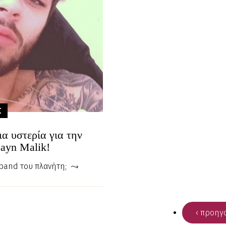
Σ
α υστερία για την
ayn Malik!
 band του πλανήτη;
‹ προηγ