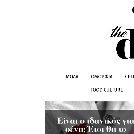
ΕΜΠΙΣΤΟΣ
ΜΟΔΑ
ΟΜΟΡΦΙΑ
CEL
FOOD CULTURE
Είναι ο ιδανικός γι
σένα; Έτσι θα το