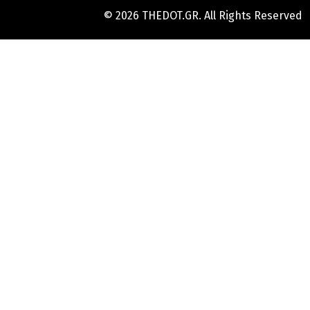
© 2026 THEDOT.GR. All Rights Reserved
Hard
Reset
Mobile
Online
Yojana
Aadhaar
Card
|
Aadhaar
Card
Update
Banks
Guide
-
All
Informations
of
Indian
Bank
Customer
Care
Number
-
Bank,
Brand