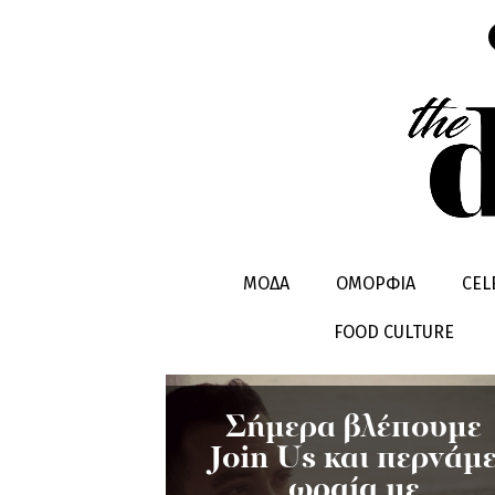
ΤΖΟΥΣ ΕΥΕ
ΜΟΔΑ
ΟΜΟΡΦΙΑ
CEL
FOOD CULTURE
Σήμερα βλέπουμε
Join Us και περνάμ
ωραία με