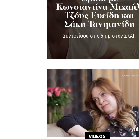
Κωνσταντίνα Μιχαήλ
Τζόυς Ευείδη και
Σάκη Τανιμανίδη
Συντονίσου στις 6 μμ στον ΣΚΑΪ!
VIDEOS