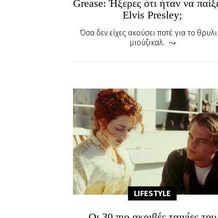
Grease: Ήξερες ότι ήταν να παίξ
Elvis Presley;
Όσα δεν είχες ακούσει ποτέ για το θρυλ
μιούζικαλ.
LIFESTYLE
Οι 30 πιο ακριβές ταινίες του