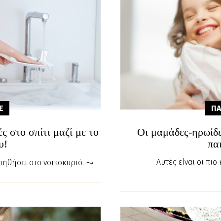
E
ΠΑ
ς στο σπίτι μαζί με το
Οι μαμάδες-ηρωίδ
υ!
πα
Αυτές είναι οι πι
βοηθήσει στο νοικοκυριό.