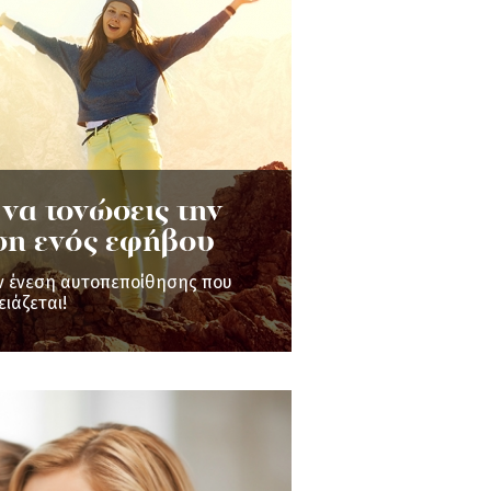
 να τονώσεις την
ση ενός εφήβου
ην ένεση αυτοπεποίθησης που
ειάζεται!