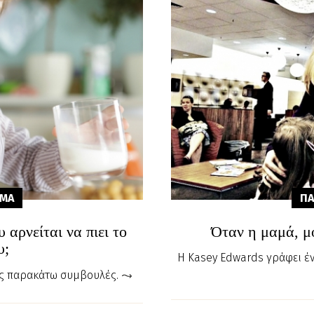
ΑΜA
ΠΑ
υ αρνείται να πιει το
Όταν η μαμά, μο
υ;
Η Kasey Edwards γράφει έν
ις παρακάτω συμβουλές.