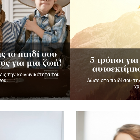
 το παιδί σου
5 τρόποι για
υς για μια ζωή!
αυτοεκτίμη
εις την κοινωνικότητα του
σου.
Δώσε στο παιδί σου τ
χρ