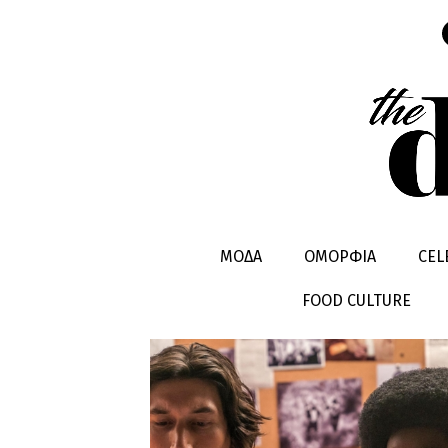
LADY GAG
ΜΟΔΑ
ΟΜΟΡΦΙΑ
CEL
FOOD CULTURE