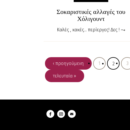
Σοκαριστικές αλλαγές του
Χόλιγουντ
Καλές , κακές... περίεργες! Δες !
‹ προηγούμενη
1
3
2
τελευταία »