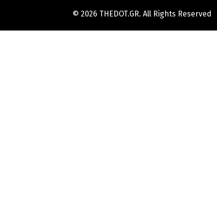
© 2026 THEDOT.GR. All Rights Reserved
Hard
Reset
Mobile
Online
Yojana
Aadhaar
Card
|
Aadhaar
Card
Update
Banks
Guide
-
All
Informations
of
Indian
Bank
Customer
Care
Number
-
Bank,